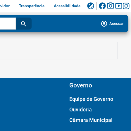
facebook
photo_camera
smart_display
flaky
vidor
Transparência
Acessibilidade
account_circle
search
Acessar
Governo
Equipe de Governo
Ouvidoria
Câmara Municipal