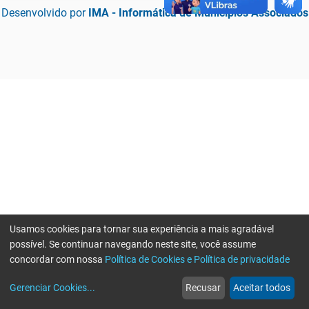
Desenvolvido por
IMA - Informática de Municípios Associados
Usamos cookies para tornar sua experiência a mais agradável
possível. Se continuar navegando neste site, você assume
concordar com nossa
Política de Cookies e Política de privacidade
home
build_circle
event
web
more_horiz
Erro ao enviar informações, por favor tente novamente
Gerenciar Cookies
...
Recusar
Aceitar todos
Início
Serviços
Eventos
Notícias
Mais