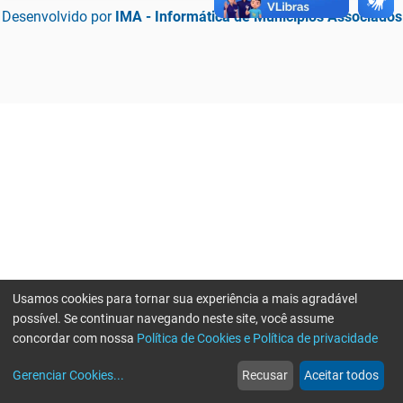
Desenvolvido por
IMA - Informática de Municípios Associados
Usamos cookies para tornar sua experiência a mais agradável
possível. Se continuar navegando neste site, você assume
concordar com nossa
Política de Cookies e Política de privacidade
home
build_circle
event
web
more_horiz
Erro ao enviar informações, por favor tente novamente
Gerenciar Cookies
...
Recusar
Aceitar todos
Início
Serviços
Eventos
Notícias
Mais