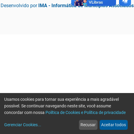
Desenvolvido por
IMA - Informática de Municípios Associados
Usamos cookies para tornar sua experiência a mais agradável
possível. Se continuar navegando neste site, você assume
concordar com nossa
Política de Cookies e Política de privacidade
home
build_circle
event
web
more_horiz
Erro ao enviar informações, por favor tente novamente
Gerenciar Cookies
...
Recusar
Aceitar todos
Início
Serviços
Eventos
Notícias
Mais