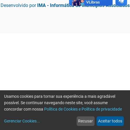
Desenvolvido por
IMA - Informática de Municípios Associados
Usamos cookies para tornar sua experiência a mais agradável
possível. Se continuar navegando neste site, você assume
concordar com nossa
Política de Cookies e Política de privacidade
home
build_circle
event
web
more_horiz
Erro ao enviar informações, por favor tente novamente
Gerenciar Cookies
...
Recusar
Aceitar todos
Início
Serviços
Eventos
Notícias
Mais