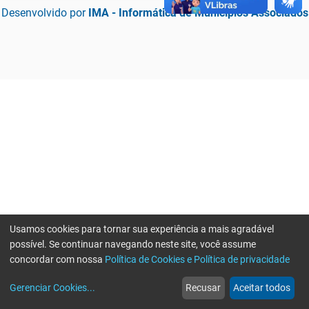
Desenvolvido por
IMA - Informática de Municípios Associados
Usamos cookies para tornar sua experiência a mais agradável
possível. Se continuar navegando neste site, você assume
concordar com nossa
Política de Cookies e Política de privacidade
home
build_circle
event
web
more_horiz
Erro ao enviar informações, por favor tente novamente
Gerenciar Cookies
...
Recusar
Aceitar todos
Início
Serviços
Eventos
Notícias
Mais