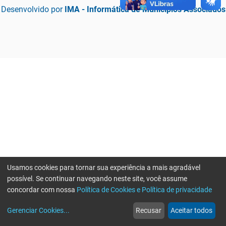
Desenvolvido por
IMA - Informática de Municípios Associados
Usamos cookies para tornar sua experiência a mais agradável
possível. Se continuar navegando neste site, você assume
concordar com nossa
Política de Cookies e Política de privacidade
home
build_circle
event
web
more_horiz
Erro ao enviar informações, por favor tente novamente
Gerenciar Cookies
...
Recusar
Aceitar todos
Início
Serviços
Eventos
Notícias
Mais