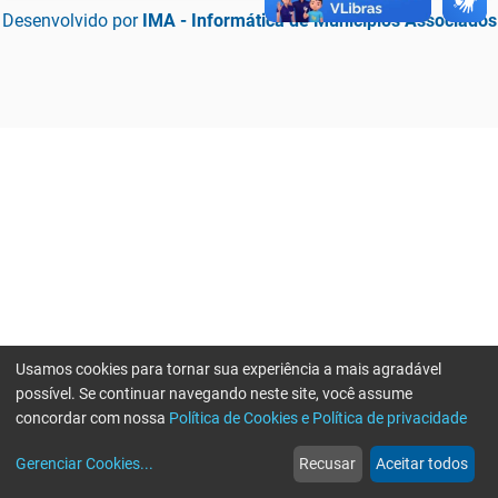
Desenvolvido por
IMA - Informática de Municípios Associados
Usamos cookies para tornar sua experiência a mais agradável
possível. Se continuar navegando neste site, você assume
concordar com nossa
Política de Cookies e Política de privacidade
home
build_circle
event
web
more_horiz
Erro ao enviar informações, por favor tente novamente
Gerenciar Cookies
...
Recusar
Aceitar todos
Início
Serviços
Eventos
Notícias
Mais