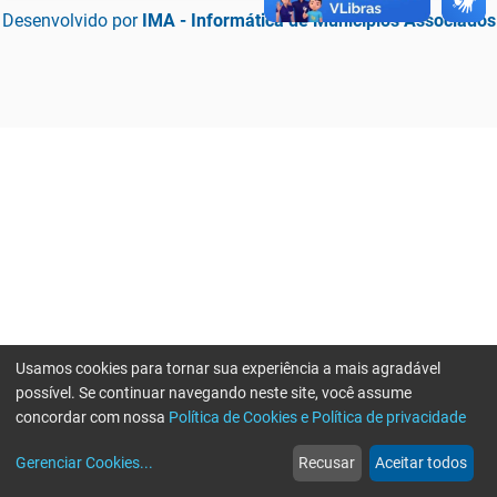
Desenvolvido por
IMA - Informática de Municípios Associados
Usamos cookies para tornar sua experiência a mais agradável
possível. Se continuar navegando neste site, você assume
concordar com nossa
Política de Cookies e Política de privacidade
home
build_circle
event
web
more_horiz
Erro ao enviar informações, por favor tente novamente
Gerenciar Cookies
...
Recusar
Aceitar todos
Início
Serviços
Eventos
Notícias
Mais