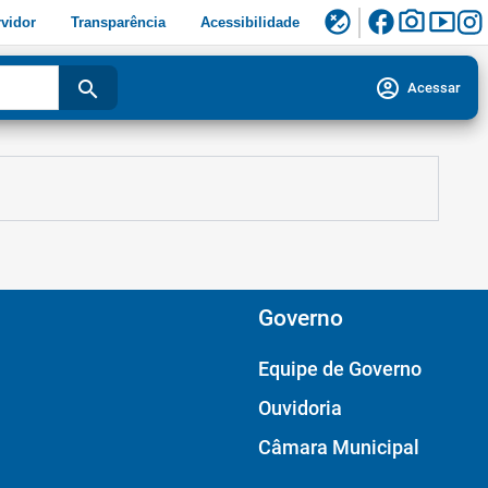
facebook
photo_camera
smart_display
flaky
vidor
Transparência
Acessibilidade
account_circle
search
Acessar
Governo
Equipe de Governo
Ouvidoria
Câmara Municipal