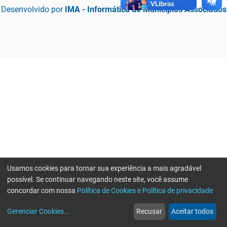
Desenvolvido por
IMA - Informática de Municípios Associados
Usamos cookies para tornar sua experiência a mais agradável
possível. Se continuar navegando neste site, você assume
concordar com nossa
Política de Cookies e Política de privacidade
home
build_circle
event
web
more_horiz
Erro ao enviar informações, por favor tente novamente
Gerenciar Cookies
...
Recusar
Aceitar todos
Início
Serviços
Eventos
Notícias
Mais