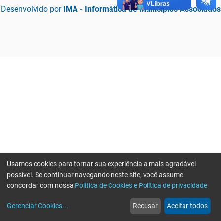
Desenvolvido por
IMA - Informática de Municípios Associados
Usamos cookies para tornar sua experiência a mais agradável
possível. Se continuar navegando neste site, você assume
concordar com nossa
Política de Cookies e Política de privacidade
home
build_circle
event
web
more_horiz
Erro ao enviar informações, por favor tente novamente
Gerenciar Cookies
...
Recusar
Aceitar todos
Início
Serviços
Eventos
Notícias
Mais