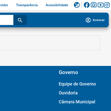
facebook
photo_camera
smart_display
flaky
vidor
Transparência
Acessibilidade
account_circle
search
Acessar
Governo
Equipe de Governo
Ouvidoria
Câmara Municipal