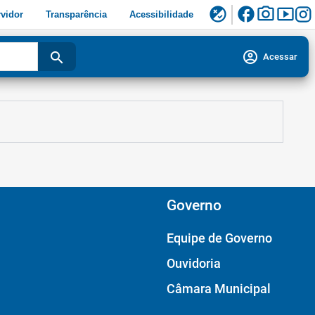
facebook
photo_camera
smart_display
flaky
vidor
Transparência
Acessibilidade
account_circle
search
Acessar
Governo
Equipe de Governo
Ouvidoria
Câmara Municipal