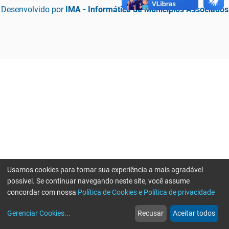
Desenvolvido por
IMA - Informática de Municípios Associados
Usamos cookies para tornar sua experiência a mais agradável
possível. Se continuar navegando neste site, você assume
concordar com nossa
Política de Cookies e Política de privacidade
home
build_circle
event
web
more_horiz
Erro ao enviar informações, por favor tente novamente
Gerenciar Cookies
...
Recusar
Aceitar todos
Início
Serviços
Eventos
Notícias
Mais