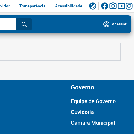
facebook
photo_camera
smart_display
flaky
vidor
Transparência
Acessibilidade
account_circle
search
Acessar
Governo
Equipe de Governo
Ouvidoria
Câmara Municipal