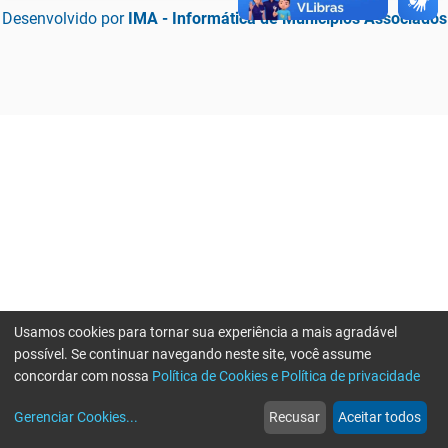
Desenvolvido por
IMA - Informática de Municípios Associados
Usamos cookies para tornar sua experiência a mais agradável
possível. Se continuar navegando neste site, você assume
concordar com nossa
Política de Cookies e Política de privacidade
home
build_circle
event
web
more_horiz
Erro ao enviar informações, por favor tente novamente
Gerenciar Cookies
...
Recusar
Aceitar todos
Início
Serviços
Eventos
Notícias
Mais