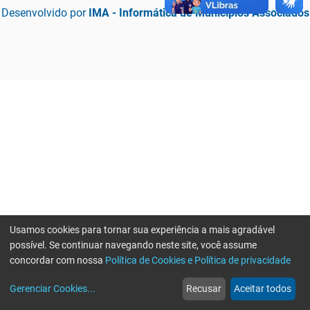
Desenvolvido por
IMA - Informática de Municípios Associados
Usamos cookies para tornar sua experiência a mais agradável
possível. Se continuar navegando neste site, você assume
concordar com nossa
Política de Cookies e Política de privacidade
home
build_circle
event
web
more_horiz
Erro ao enviar informações, por favor tente novamente
Gerenciar Cookies
...
Recusar
Aceitar todos
Início
Serviços
Eventos
Notícias
Mais