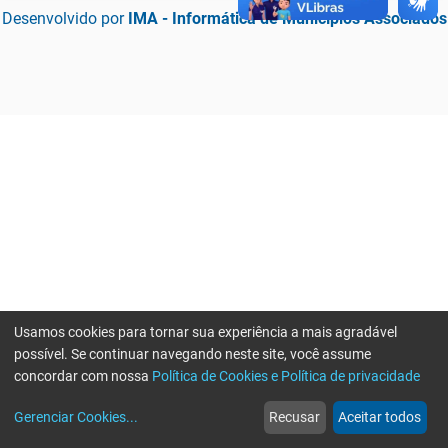
Desenvolvido por
IMA - Informática de Municípios Associados
Usamos cookies para tornar sua experiência a mais agradável
possível. Se continuar navegando neste site, você assume
concordar com nossa
Política de Cookies e Política de privacidade
home
build_circle
event
web
more_horiz
Erro ao enviar informações, por favor tente novamente
Gerenciar Cookies
...
Recusar
Aceitar todos
Início
Serviços
Eventos
Notícias
Mais