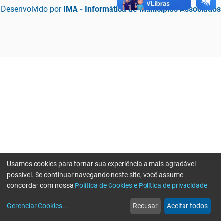
Desenvolvido por
IMA - Informática de Municípios Associados
Usamos cookies para tornar sua experiência a mais agradável
possível. Se continuar navegando neste site, você assume
concordar com nossa
Política de Cookies e Política de privacidade
home
build_circle
event
web
more_horiz
Erro ao enviar informações, por favor tente novamente
Gerenciar Cookies
...
Recusar
Aceitar todos
Início
Serviços
Eventos
Notícias
Mais