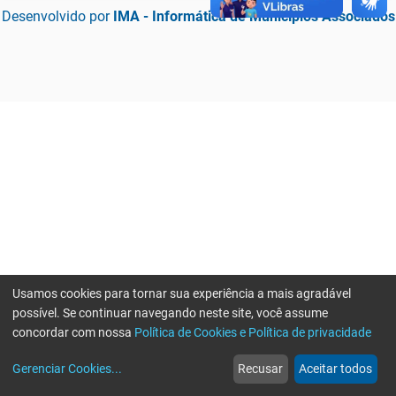
Desenvolvido por
IMA - Informática de Municípios Associados
Usamos cookies para tornar sua experiência a mais agradável
possível. Se continuar navegando neste site, você assume
concordar com nossa
Política de Cookies e Política de privacidade
home
build_circle
event
web
more_horiz
Erro ao enviar informações, por favor tente novamente
Gerenciar Cookies
...
Recusar
Aceitar todos
Início
Serviços
Eventos
Notícias
Mais