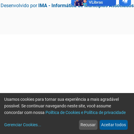
Desenvolvido por
IMA - Informática de Municípios Associados
Usamos cookies para tornar sua experiência a mais agradável
possível. Se continuar navegando neste site, você assume
concordar com nossa
Política de Cookies e Política de privacidade
home
build_circle
event
web
more_horiz
Erro ao enviar informações, por favor tente novamente
Gerenciar Cookies
...
Recusar
Aceitar todos
Início
Serviços
Eventos
Notícias
Mais