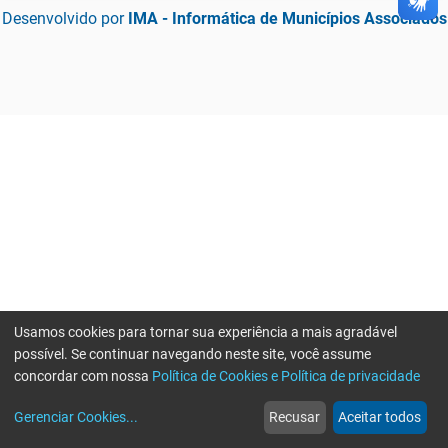
Desenvolvido por
IMA - Informática de Municípios Associados
Usamos cookies para tornar sua experiência a mais agradável
possível. Se continuar navegando neste site, você assume
concordar com nossa
Política de Cookies e Política de privacidade
home
build_circle
event
web
more_horiz
Gerenciar Cookies
...
Recusar
Aceitar todos
Início
Serviços
Eventos
Notícias
Mais