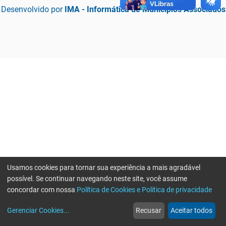
Desenvolvido por
IMA - Informática de Municípios Associados
Usamos cookies para tornar sua experiência a mais agradável
possível. Se continuar navegando neste site, você assume
concordar com nossa
Política de Cookies e Política de privacidade
home
build_circle
event
web
more_horiz
Erro ao enviar informações, por favor tente novamente
Gerenciar Cookies
...
Recusar
Aceitar todos
Início
Serviços
Eventos
Notícias
Mais