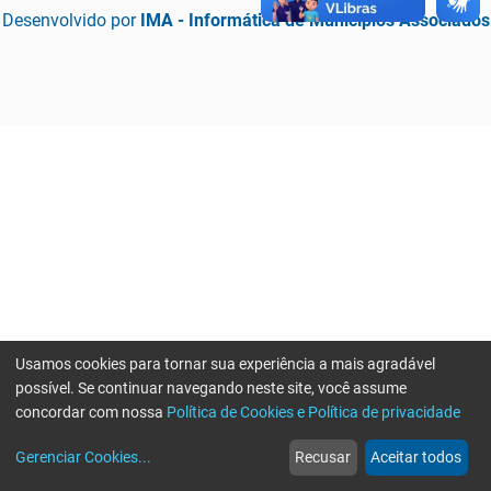
Desenvolvido por
IMA - Informática de Municípios Associados
Usamos cookies para tornar sua experiência a mais agradável
possível. Se continuar navegando neste site, você assume
concordar com nossa
Política de Cookies e Política de privacidade
home
build_circle
event
web
more_horiz
Erro ao enviar informações, por favor tente novamente
Gerenciar Cookies
...
Recusar
Aceitar todos
Início
Serviços
Eventos
Notícias
Mais