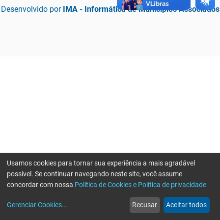
Desenvolvido por
IMA - Informática de Municípios Associados
Usamos cookies para tornar sua experiência a mais agradável
possível. Se continuar navegando neste site, você assume
concordar com nossa
Política de Cookies e Política de privacidade
home
build_circle
event
web
more_horiz
Erro ao enviar informações, por favor tente novamente
Gerenciar Cookies
...
Recusar
Aceitar todos
Início
Serviços
Eventos
Notícias
Mais