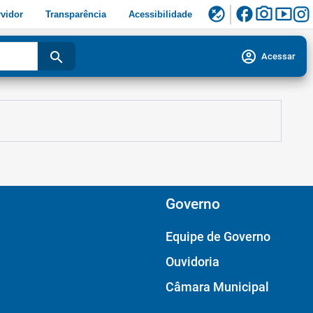
facebook
photo_camera
smart_display
flaky
vidor
Transparência
Acessibilidade
account_circle
search
Acessar
Governo
Equipe de Governo
Ouvidoria
Câmara Municipal