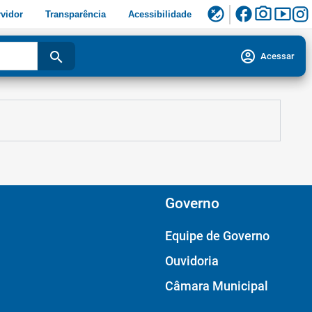
facebook
photo_camera
smart_display
flaky
vidor
Transparência
Acessibilidade
account_circle
search
Acessar
Governo
Equipe de Governo
Ouvidoria
Câmara Municipal