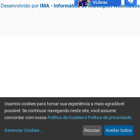
Desenvolvido por
IMA - Informática de Municípios Associados
Usamos cookies para tornar sua experiência a mais agradável
possível. Se continuar navegando neste site, você assume
concordar com nossa
Política de Cookies e Política de privacidade
home
build_circle
event
web
more_horiz
Erro ao enviar informações, por favor tente novamente
Gerenciar Cookies
...
Recusar
Aceitar todos
Início
Serviços
Eventos
Notícias
Mais