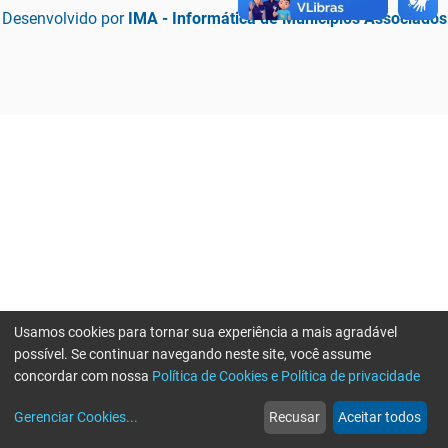
Desenvolvido por
IMA - Informática de Municípios Associados
Usamos cookies para tornar sua experiência a mais agradável
possível. Se continuar navegando neste site, você assume
concordar com nossa
Política de Cookies e Política de privacidade
home
build_circle
event
web
more_horiz
Erro ao enviar informações, por favor tente novamente
Gerenciar Cookies
...
Recusar
Aceitar todos
Início
Serviços
Eventos
Notícias
Mais