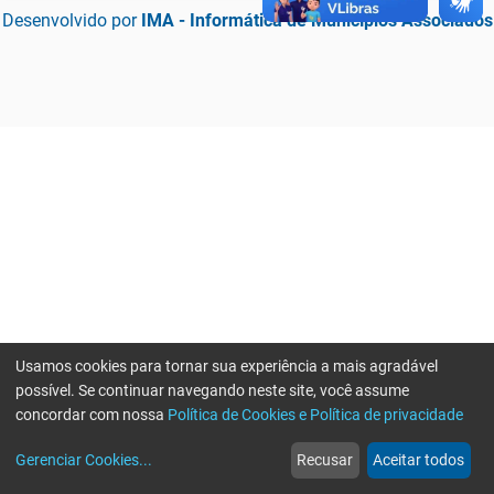
Desenvolvido por
IMA - Informática de Municípios Associados
Usamos cookies para tornar sua experiência a mais agradável
possível. Se continuar navegando neste site, você assume
concordar com nossa
Política de Cookies e Política de privacidade
home
build_circle
event
web
more_horiz
Erro ao enviar informações, por favor tente novamente
Gerenciar Cookies
...
Recusar
Aceitar todos
Início
Serviços
Eventos
Notícias
Mais