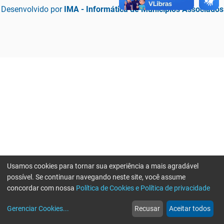
Desenvolvido por
IMA - Informática de Municípios Associados
Usamos cookies para tornar sua experiência a mais agradável
possível. Se continuar navegando neste site, você assume
concordar com nossa
Política de Cookies e Política de privacidade
home
build_circle
event
web
more_horiz
Erro ao enviar informações, por favor tente novamente
Gerenciar Cookies
...
Recusar
Aceitar todos
Início
Serviços
Eventos
Notícias
Mais