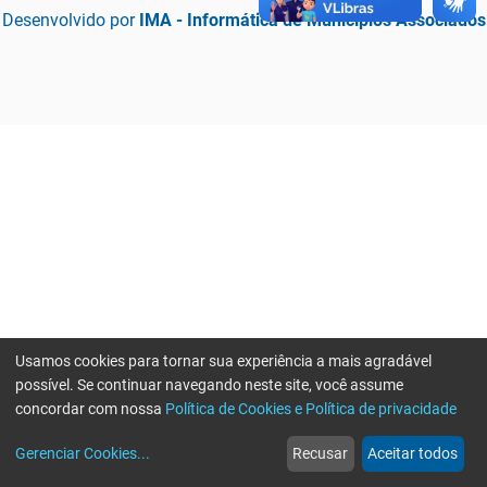
Desenvolvido por
IMA - Informática de Municípios Associados
Usamos cookies para tornar sua experiência a mais agradável
possível. Se continuar navegando neste site, você assume
concordar com nossa
Política de Cookies e Política de privacidade
home
build_circle
event
web
more_horiz
Erro ao enviar informações, por favor tente novamente
Gerenciar Cookies
...
Recusar
Aceitar todos
Início
Serviços
Eventos
Notícias
Mais