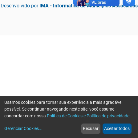
Desenvolvido por
IMA - Informática de Municípios Associados
Usamos cookies para tornar sua experiência a mais agradável
possível. Se continuar navegando neste site, você assume
concordar com nossa
Política de Cookies e Política de privacidade
home
build_circle
event
web
more_horiz
Erro ao enviar informações, por favor tente novamente
Gerenciar Cookies
...
Recusar
Aceitar todos
Início
Serviços
Eventos
Notícias
Mais