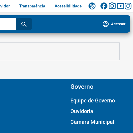
facebook
photo_camera
smart_display
flaky
vidor
Transparência
Acessibilidade
account_circle
search
Acessar
Governo
Equipe de Governo
Ouvidoria
Câmara Municipal