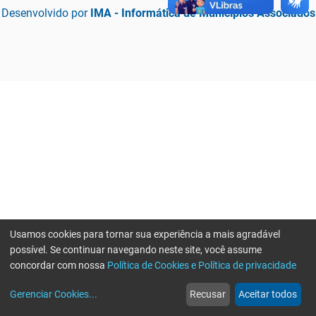
Desenvolvido por
IMA - Informática de Municípios Associados
Usamos cookies para tornar sua experiência a mais agradável
possível. Se continuar navegando neste site, você assume
concordar com nossa
Política de Cookies e Política de privacidade
home
build_circle
event
web
more_horiz
Erro ao enviar informações, por favor tente novamente
Gerenciar Cookies
...
Recusar
Aceitar todos
Início
Serviços
Eventos
Notícias
Mais