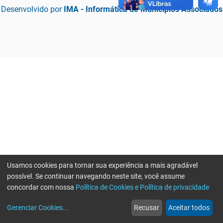
Desenvolvido por
IMA - Informática de Municípios Associados
Usamos cookies para tornar sua experiência a mais agradável
possível. Se continuar navegando neste site, você assume
concordar com nossa
Política de Cookies e Política de privacidade
home
build_circle
event
web
more_horiz
Erro ao enviar informações, por favor tente novamente
Gerenciar Cookies
...
Recusar
Aceitar todos
Início
Serviços
Eventos
Notícias
Mais