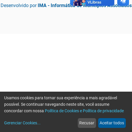
Desenvolvido por
IMA - Informática de Municípios Associados
Usamos cookies para tornar sua experiência a mais agradável
possível. Se continuar navegando neste site, você assume
concordar com nossa
Política de Cookies e Política de privacidade
home
build_circle
event
web
more_horiz
Erro ao enviar informações, por favor tente novamente
Gerenciar Cookies
...
Recusar
Aceitar todos
Início
Serviços
Eventos
Notícias
Mais