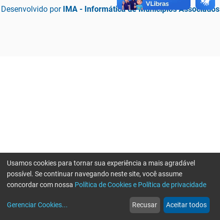
Desenvolvido por
IMA - Informática de Municípios Associados
Usamos cookies para tornar sua experiência a mais agradável
possível. Se continuar navegando neste site, você assume
concordar com nossa
Política de Cookies e Política de privacidade
home
build_circle
event
web
more_horiz
Erro ao enviar informações, por favor tente novamente
Gerenciar Cookies
...
Recusar
Aceitar todos
Início
Serviços
Eventos
Notícias
Mais