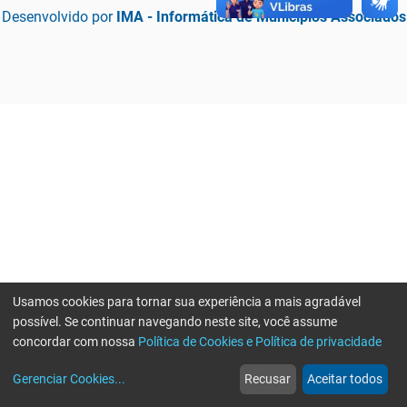
Desenvolvido por
IMA - Informática de Municípios Associados
Usamos cookies para tornar sua experiência a mais agradável
possível. Se continuar navegando neste site, você assume
concordar com nossa
Política de Cookies e Política de privacidade
home
build_circle
event
web
more_horiz
Erro ao enviar informações, por favor tente novamente
Gerenciar Cookies
...
Recusar
Aceitar todos
Início
Serviços
Eventos
Notícias
Mais