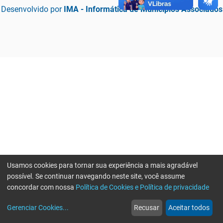
Desenvolvido por
IMA - Informática de Municípios Associados
Usamos cookies para tornar sua experiência a mais agradável
possível. Se continuar navegando neste site, você assume
concordar com nossa
Política de Cookies e Política de privacidade
home
build_circle
event
web
more_horiz
Erro ao enviar informações, por favor tente novamente
Gerenciar Cookies
...
Recusar
Aceitar todos
Início
Serviços
Eventos
Notícias
Mais