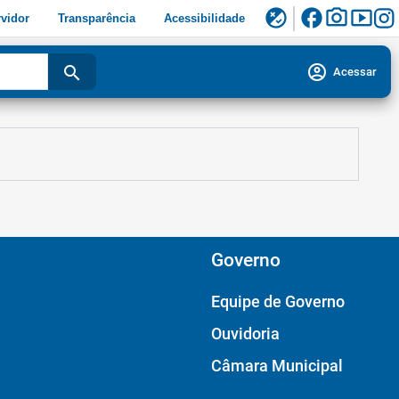
facebook
photo_camera
smart_display
flaky
vidor
Transparência
Acessibilidade
account_circle
search
Acessar
Governo
Equipe de Governo
Ouvidoria
Câmara Municipal