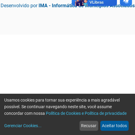
Desenvolvido por
IMA - Informática de Municípios Associados
Usamos cookies para tornar sua experiência a mais agradável
possível. Se continuar navegando neste site, você assume
concordar com nossa
Política de Cookies e Política de privacidade
home
build_circle
event
web
more_horiz
Erro ao enviar informações, por favor tente novamente
Gerenciar Cookies
...
Recusar
Aceitar todos
Início
Serviços
Eventos
Notícias
Mais