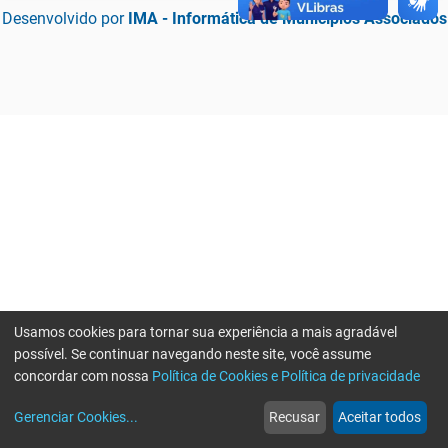
Desenvolvido por
IMA - Informática de Municípios Associados
Usamos cookies para tornar sua experiência a mais agradável
possível. Se continuar navegando neste site, você assume
concordar com nossa
Política de Cookies e Política de privacidade
home
build_circle
event
web
more_horiz
Erro ao enviar informações, por favor tente novamente
Gerenciar Cookies
...
Recusar
Aceitar todos
Início
Serviços
Eventos
Notícias
Mais