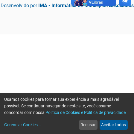
Desenvolvido por
IMA - Informática de Municípios Associados
Usamos cookies para tornar sua experiência a mais agradável
possível. Se continuar navegando neste site, você assume
concordar com nossa
Política de Cookies e Política de privacidade
home
build_circle
event
web
more_horiz
Erro ao enviar informações, por favor tente novamente
Gerenciar Cookies
...
Recusar
Aceitar todos
Início
Serviços
Eventos
Notícias
Mais