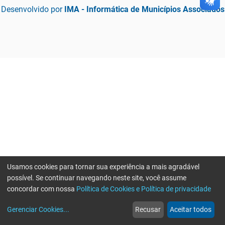
Desenvolvido por
IMA - Informática de Municípios Associados
Usamos cookies para tornar sua experiência a mais agradável
possível. Se continuar navegando neste site, você assume
concordar com nossa
Política de Cookies e Política de privacidade
home
build_circle
event
web
more_horiz
Gerenciar Cookies
...
Recusar
Aceitar todos
Início
Serviços
Eventos
Notícias
Mais