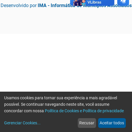
Desenvolvido por
IMA - Informática de Municípios Associados
Usamos cookies para tornar sua experiência a mais agradável
possível. Se continuar navegando neste site, você assume
concordar com nossa
Política de Cookies e Política de privacidade
home
build_circle
event
web
more_horiz
Erro ao enviar informações, por favor tente novamente
Gerenciar Cookies
...
Recusar
Aceitar todos
Início
Serviços
Eventos
Notícias
Mais