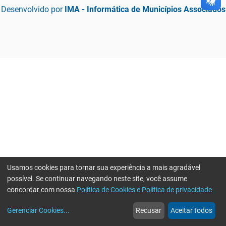
Desenvolvido por
IMA - Informática de Municípios Associados
Usamos cookies para tornar sua experiência a mais agradável
possível. Se continuar navegando neste site, você assume
concordar com nossa
Política de Cookies e Política de privacidade
home
build_circle
event
web
more_horiz
Gerenciar Cookies
...
Recusar
Aceitar todos
Início
Serviços
Eventos
Notícias
Mais