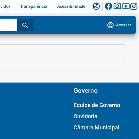
facebook
photo_camera
smart_display
flaky
vidor
Transparência
Acessibilidade
account_circle
search
Acessar
Governo
Equipe de Governo
Ouvidoria
Câmara Municipal