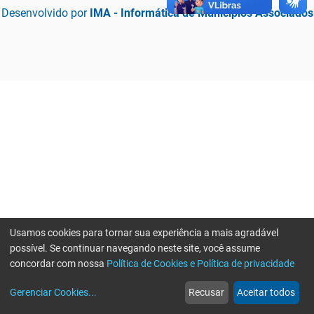
Desenvolvido por
IMA - Informática de Municípios Associados
Usamos cookies para tornar sua experiência a mais agradável
possível. Se continuar navegando neste site, você assume
concordar com nossa
Política de Cookies e Política de privacidade
home
build_circle
event
web
more_horiz
Erro ao enviar informações, por favor tente novamente
Gerenciar Cookies
...
Recusar
Aceitar todos
Início
Serviços
Eventos
Notícias
Mais